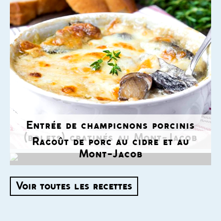
Entrée de champignons porcinis
(bolets) gratinés au Mont-Jacob
Ragoût de porc au cidre et au
Mont-Jacob
Voir toutes les recettes