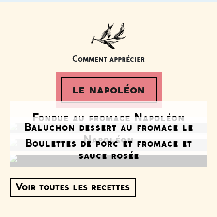
Comment apprécier
le napoléon
Fondue au fromage Napoléon
Baluchon dessert au fromage le
Napoléon
Boulettes de porc et fromage et
sauce rosée
Voir toutes les recettes