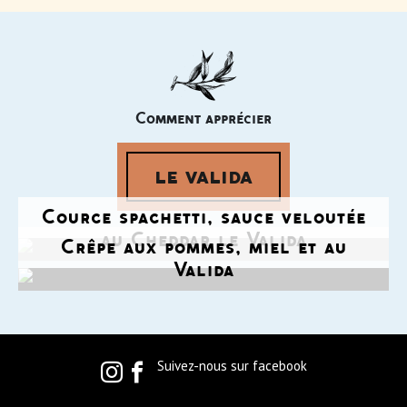
Comment apprécier
le valida
Courge spaghetti, sauce veloutée
au Cheddar le Valida
Crêpe aux pommes, miel et au
Valida
Suivez-nous sur facebook