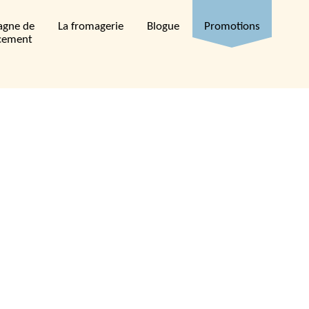
gne de
La fromagerie
Blogue
Promotions
cement