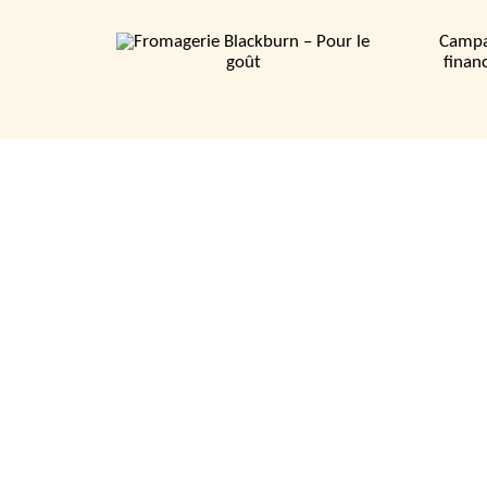
Campa
finan