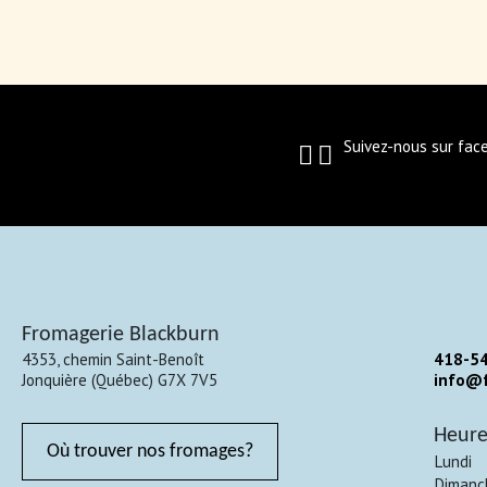
Suivez-nous sur fac
Fromagerie Blackburn
4353, chemin Saint-Benoît
418-5
Jonquière
(
Québec
)
G7X 7V5
info@f
Heure
Où trouver nos fromages?
Lundi
Dimanc