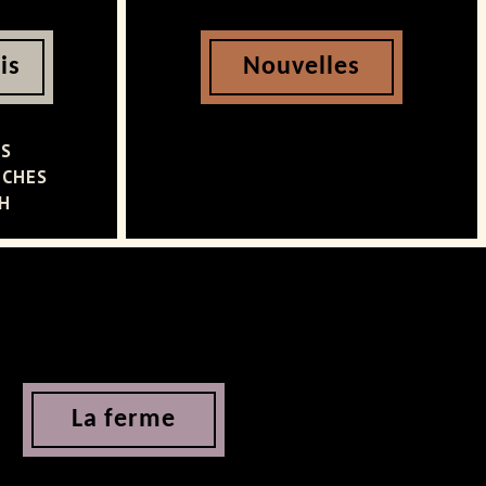
is
Nouvelles
ES
NCHES
 H
La ferme