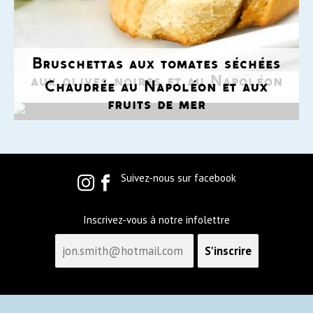
Bruschettas aux tomates séchées
aux olives noires et au Napoléon
Chaudrée au Napoléon et aux
fruits de mer
Suivez-nous sur facebook
Inscrivez-vous à notre infolettre