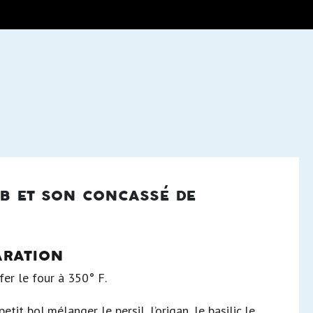
ob et son concassé de
aration
fer le four à 350° F.
etit bol,mélanger le persil, l’origan, le basilic,le