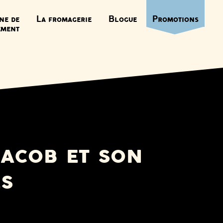
ne de
La fromagerie
Blogue
Promotions
ement
Jacob et son
es