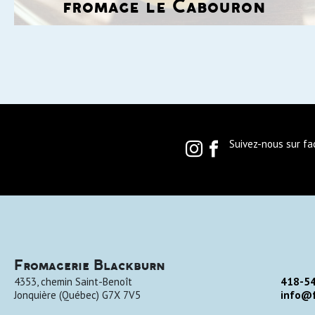
fromage le Cabouron
Suivez-nous sur f
Fromagerie Blackburn
4353, chemin Saint-Benoît
418-5
Jonquière
(
Québec
)
G7X 7V5
info@f