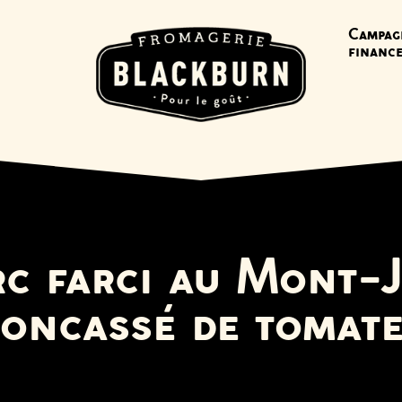
Campag
financ
rc farci au Mont-
oncassé de tomat