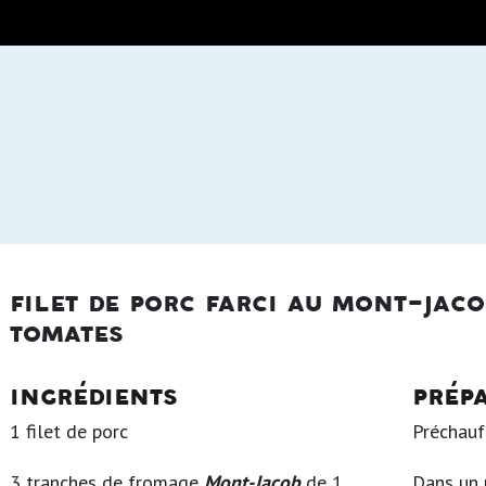
filet de porc farci au mont-jac
tomates
ingrédients
prép
1 filet de porc
Préchauf
3 tranches de fromage
Mont-Jacob
de 1
Dans un p