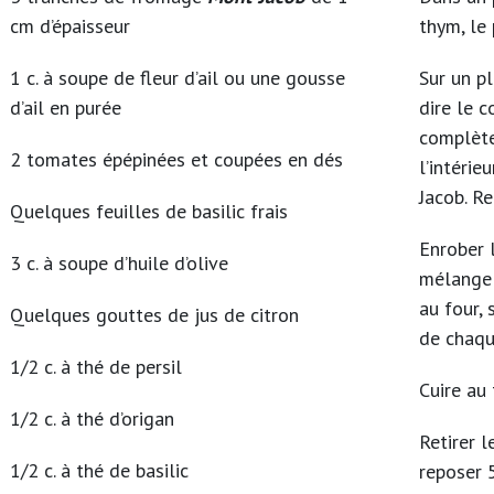
cm d’épaisseur
thym, le 
1 c. à soupe de fleur d’ail ou une gousse
Sur un pl
d’ail en purée
dire le 
complète
2 tomates épépinées et coupées en dés
l’intérie
Jacob. Re
Quelques feuilles de basilic frais
Enrober l
3 c. à soupe d’huile d’olive
mélange 
au four, 
Quelques gouttes de jus de citron
de chaqu
1/2 c. à thé de persil
Cuire au
1/2 c. à thé d’origan
Retirer l
1/2 c. à thé de basilic
reposer 