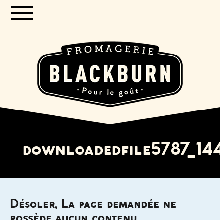
downloadedfile5787_1
Désoler, La page demandée ne
possède aucun contenu.