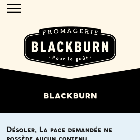
blackburn
Désoler, La page demandée ne
possède aucun contenu.