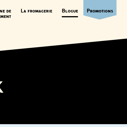
ne de
La fromagerie
Blogue
Promotions
ement
K