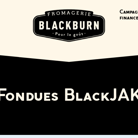
Campag
financ
Fondues BlackJA