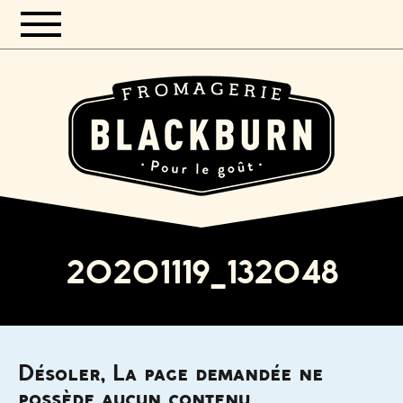
20201119_132048
Désoler, La page demandée ne
possède aucun contenu.