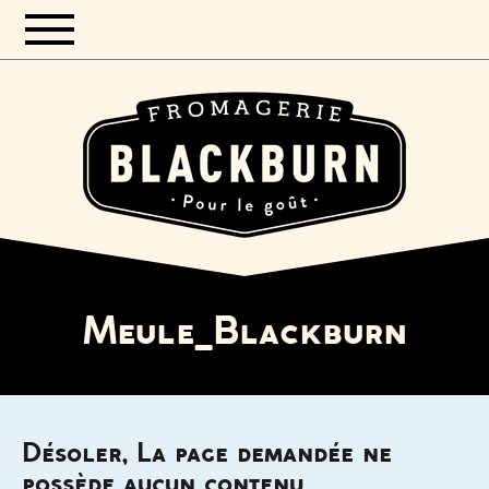
Meule_Blackburn
Désoler, La page demandée ne
possède aucun contenu.